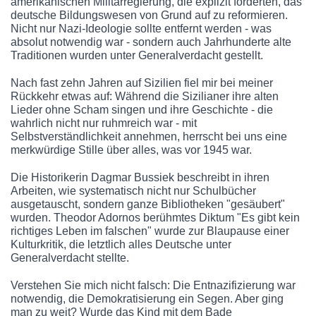
amerikanischen Militärregierung, die explizit forderten, das
deutsche Bildungswesen von Grund auf zu reformieren.
Nicht nur Nazi-Ideologie sollte entfernt werden - was
absolut notwendig war - sondern auch Jahrhunderte alte
Traditionen wurden unter Generalverdacht gestellt.
Nach fast zehn Jahren auf Sizilien fiel mir bei meiner
Rückkehr etwas auf: Während die Sizilianer ihre alten
Lieder ohne Scham singen und ihre Geschichte - die
wahrlich nicht nur ruhmreich war - mit
Selbstverständlichkeit annehmen, herrscht bei uns eine
merkwürdige Stille über alles, was vor 1945 war.
Die Historikerin Dagmar Bussiek beschreibt in ihren
Arbeiten, wie systematisch nicht nur Schulbücher
ausgetauscht, sondern ganze Bibliotheken "gesäubert"
wurden. Theodor Adornos berühmtes Diktum "Es gibt kein
richtiges Leben im falschen" wurde zur Blaupause einer
Kulturkritik, die letztlich alles Deutsche unter
Generalverdacht stellte.
Verstehen Sie mich nicht falsch: Die Entnazifizierung war
notwendig, die Demokratisierung ein Segen. Aber ging
man zu weit? Wurde das Kind mit dem Bade