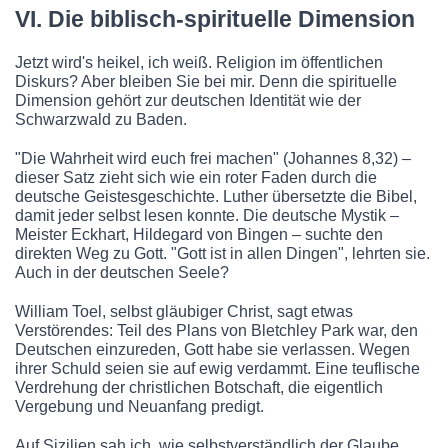
VI. Die biblisch-spirituelle Dimension
Jetzt wird's heikel, ich weiß. Religion im öffentlichen
Diskurs? Aber bleiben Sie bei mir. Denn die spirituelle
Dimension gehört zur deutschen Identität wie der
Schwarzwald zu Baden.
"Die Wahrheit wird euch frei machen" (Johannes 8,32) –
dieser Satz zieht sich wie ein roter Faden durch die
deutsche Geistesgeschichte. Luther übersetzte die Bibel,
damit jeder selbst lesen konnte. Die deutsche Mystik –
Meister Eckhart, Hildegard von Bingen – suchte den
direkten Weg zu Gott. "Gott ist in allen Dingen", lehrten sie.
Auch in der deutschen Seele?
William Toel, selbst gläubiger Christ, sagt etwas
Verstörendes: Teil des Plans von Bletchley Park war, den
Deutschen einzureden, Gott habe sie verlassen. Wegen
ihrer Schuld seien sie auf ewig verdammt. Eine teuflische
Verdrehung der christlichen Botschaft, die eigentlich
Vergebung und Neuanfang predigt.
Auf Sizilien sah ich, wie selbstverständlich der Glaube